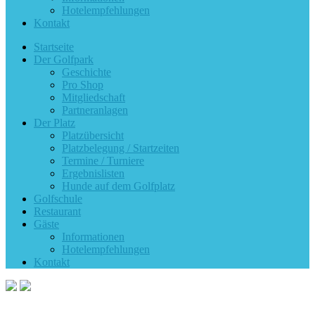
Hotelempfehlungen
Kontakt
Startseite
Der Golfpark
Geschichte
Pro Shop
Mitgliedschaft
Partneranlagen
Der Platz
Platzübersicht
Platzbelegung / Startzeiten
Termine / Turniere
Ergebnislisten
Hunde auf dem Golfplatz
Golfschule
Restaurant
Gäste
Informationen
Hotelempfehlungen
Kontakt