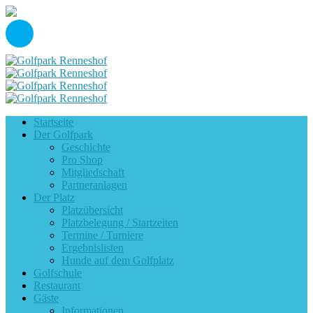
Startseite
Der Golfpark
Geschichte
Pro Shop
Mitgliedschaft
Partneranlagen
Der Platz
Platzübersicht
Platzbelegung / Startzeiten
Termine / Turniere
Ergebnislisten
Hunde auf dem Golfplatz
Golfschule
Restaurant
Gäste
Informationen