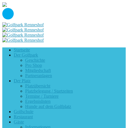
Startseite
Der Golfpark
Geschichte
Pro Shop
Mitgliedschaft
Partneranlagen
Der Platz
Platzübersicht
Platzbelegung / Startzeiten
Termine / Turniere
Ergebnislisten
Hunde auf dem Golfplatz
Golfschule
Restaurant
Gäste
Informationen