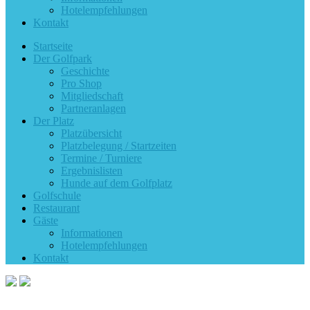
Hotelempfehlungen
Kontakt
Startseite
Der Golfpark
Geschichte
Pro Shop
Mitgliedschaft
Partneranlagen
Der Platz
Platzübersicht
Platzbelegung / Startzeiten
Termine / Turniere
Ergebnislisten
Hunde auf dem Golfplatz
Golfschule
Restaurant
Gäste
Informationen
Hotelempfehlungen
Kontakt