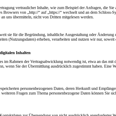
tragung vertraulicher Inhalte, wie zum Beispiel der Anfragen, die Sie 
es Browsers von „http://“ auf „https://“ wechselt und an dem Schloss-S
 an uns übermitteln, nicht von Dritten mitgelesen werden.
it sie für die Begründung, inhaltliche Ausgestaltung oder Änderung de
ten (Nutzungsdaten) erheben, verarbeiten und nutzen wir nur, soweit 
digitalen Inhalten
es im Rahmen der Vertragsabwicklung notwendig ist, etwa an das mit de
nn, wenn Sie der Übermittlung ausdrücklich zugestimmt haben. Eine We
e gespeicherten personenbezogenen Daten, deren Herkunft und Empfäng
u weiteren Fragen zum Thema personenbezogene Daten können Sie sich
Kontaktdaten zur Übersendung von nicht ausdrücklich angeforderter W