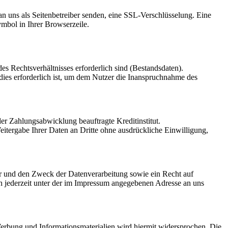
an uns als Seitenbetreiber senden, eine SSL-Verschlüsselung. Eine
ymbol in Ihrer Browserzeile.
s Rechtsverhältnisses erforderlich sind (Bestandsdaten).
dies erforderlich ist, um dem Nutzer die Inanspruchnahme des
r Zahlungsabwicklung beauftragte Kreditinstitut.
itergabe Ihrer Daten an Dritte ohne ausdrückliche Einwilligung,
er und den Zweck der Datenverarbeitung sowie ein Recht auf
 jederzeit unter der im Impressum angegebenen Adresse an uns
erbung und Informationsmaterialien wird hiermit widersprochen. Die