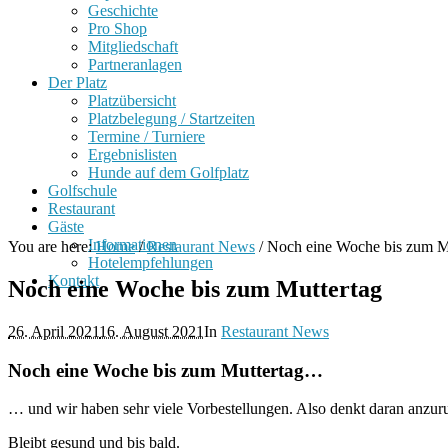
Geschichte
Pro Shop
Mitgliedschaft
Partneranlagen
Der Platz
Platzübersicht
Platzbelegung / Startzeiten
Termine / Turniere
Ergebnislisten
Hunde auf dem Golfplatz
Golfschule
Restaurant
Gäste
Informationen
You are here:
Home
/
Restaurant News
/
Noch eine Woche bis zum M
Hotelempfehlungen
Kontakt
Noch eine Woche bis zum Muttertag
26. April 2021
16. August 2021
In
Restaurant News
Noch eine Woche bis zum Muttertag…
… und wir haben sehr viele Vorbestellungen. Also denkt daran anzu
Bleibt gesund und bis bald.