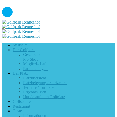
Startseite
Der Golfpark
Geschichte
Pro Shop
Mitgliedschaft
Partneranlagen
Der Platz
Platzübersicht
Platzbelegung / Startzeiten
Termine / Turniere
Ergebnislisten
Hunde auf dem Golfplatz
Golfschule
Restaurant
Gäste
Informationen