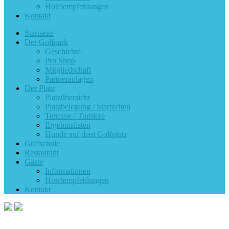
Hotelempfehlungen
Kontakt
Startseite
Der Golfpark
Geschichte
Pro Shop
Mitgliedschaft
Partneranlagen
Der Platz
Platzübersicht
Platzbelegung / Startzeiten
Termine / Turniere
Ergebnislisten
Hunde auf dem Golfplatz
Golfschule
Restaurant
Gäste
Informationen
Hotelempfehlungen
Kontakt